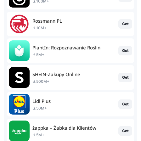
100M+
Rossmann PL
Get
10M+
PlantIn: Rozpoznawanie Roślin
Get
5M+
SHEIN-Zakupy Online
Get
500M+
Lidl Plus
Get
50M+
żappka – Żabka dla Klientów
Get
5M+