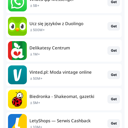
Get
5B+
Ucz się języków z Duolingo
Get
500M+
Delikatesy Centrum
Get
1M+
Vinted.pl: Moda vintage online
Get
50M+
Biedronka - Shakeomat, gazetki
Get
5M+
LetyShops — Serwis Cashback
Get
10M+