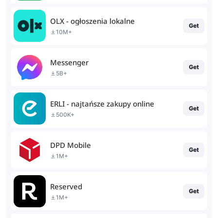
OLX - ogłoszenia lokalne
Get
10M+
Messenger
Get
5B+
ERLI - najtańsze zakupy online
Get
500K+
DPD Mobile
Get
1M+
Reserved
Get
1M+