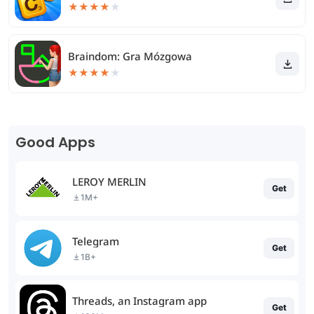
★
★
★
★
★
Braindom: Gra Mózgowa
★
★
★
★
★
Good Apps
LEROY MERLIN
Get
1M+
Telegram
Get
1B+
Threads, an Instagram app
Get