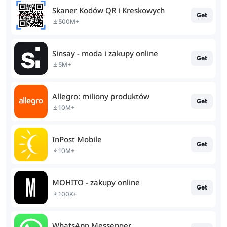
Skaner Kodów QR i Kreskowych
Get
500M+
Sinsay - moda i zakupy online
Get
5M+
Allegro: miliony produktów
Get
10M+
InPost Mobile
Get
10M+
MOHITO - zakupy online
Get
100K+
WhatsApp Messenger