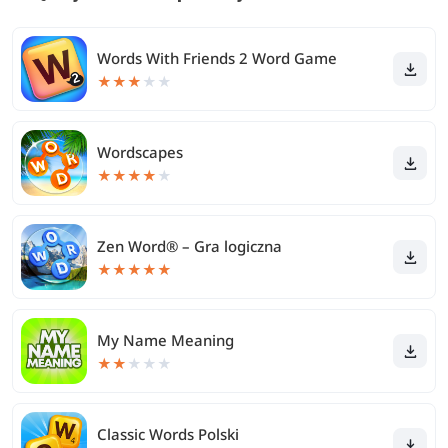
Words With Friends 2 Word Game
★
★
★
★
★
Wordscapes
★
★
★
★
★
Zen Word® – Gra logiczna
★
★
★
★
★
My Name Meaning
★
★
★
★
★
Classic Words Polski