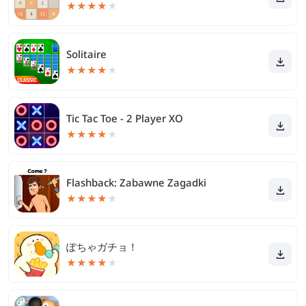
★
★
★
★
★
Solitaire
★
★
★
★
★
Tic Tac Toe - 2 Player XO
★
★
★
★
★
Flashback: Zabawne Zagadki
★
★
★
★
★
ぽちゃガチョ！
★
★
★
★
★