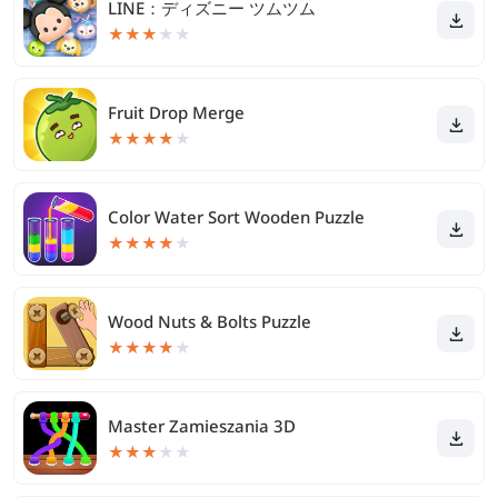
LINE：ディズニー ツムツム
★
★
★
★
★
Fruit Drop Merge
★
★
★
★
★
Color Water Sort Wooden Puzzle
★
★
★
★
★
Wood Nuts & Bolts Puzzle
★
★
★
★
★
Master Zamieszania 3D
★
★
★
★
★