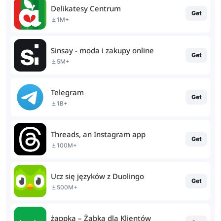
Delikatesy Centrum
Get
1M+
Sinsay - moda i zakupy online
Get
5M+
Telegram
Get
1B+
Threads, an Instagram app
Get
100M+
Ucz się języków z Duolingo
Get
500M+
żappka – Żabka dla Klientów