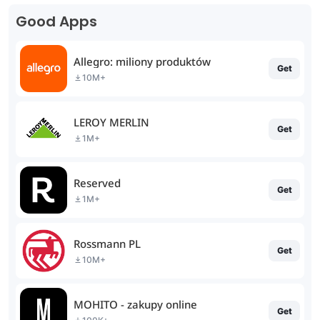
Good Apps
Allegro: miliony produktów
Get
10M+
LEROY MERLIN
Get
1M+
Reserved
Get
1M+
Rossmann PL
Get
10M+
MOHITO - zakupy online
Get