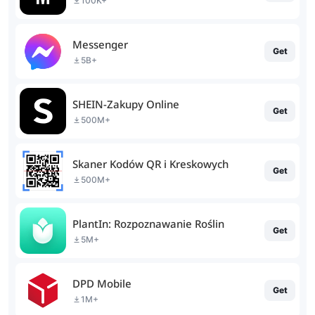
100K+
Messenger
Get
5B+
SHEIN-Zakupy Online
Get
500M+
Skaner Kodów QR i Kreskowych
Get
500M+
PlantIn: Rozpoznawanie Roślin
Get
5M+
DPD Mobile
Get
1M+