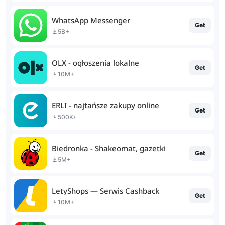
WhatsApp Messenger
Get
5B+
OLX - ogłoszenia lokalne
Get
10M+
ERLI - najtańsze zakupy online
Get
500K+
Biedronka - Shakeomat, gazetki
Get
5M+
LetyShops — Serwis Cashback
Get
10M+