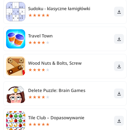
Sudoku - klasyczne łamigłówki
★
★
★
★
★
Travel Town
★
★
★
★
★
Wood Nuts & Bolts, Screw
★
★
★
★
★
Delete Puzzle: Brain Games
★
★
★
★
★
Tile Club – Dopasowywanie
★
★
★
★
★