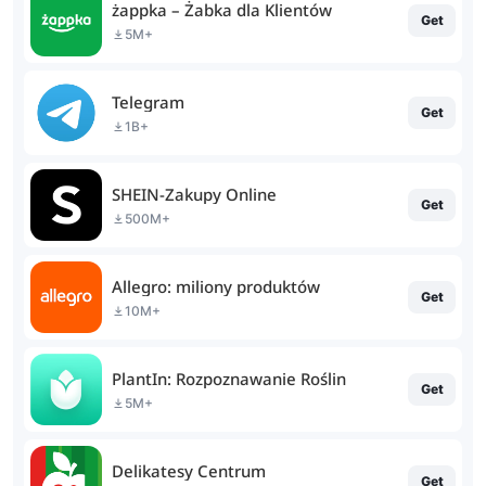
żappka – Żabka dla Klientów
Get
5M+
Telegram
Get
1B+
SHEIN-Zakupy Online
Get
500M+
Allegro: miliony produktów
Get
10M+
PlantIn: Rozpoznawanie Roślin
Get
5M+
Delikatesy Centrum
Get