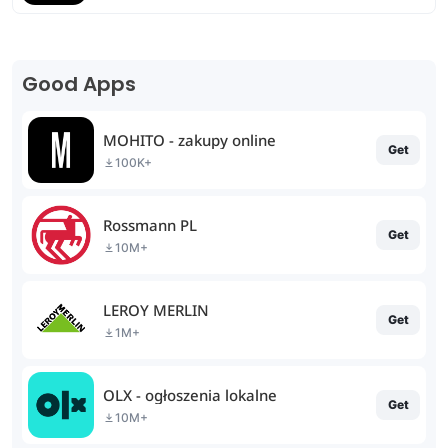
Good Apps
MOHITO - zakupy online
Get
100K+
Rossmann PL
Get
10M+
LEROY MERLIN
Get
1M+
OLX - ogłoszenia lokalne
Get
10M+