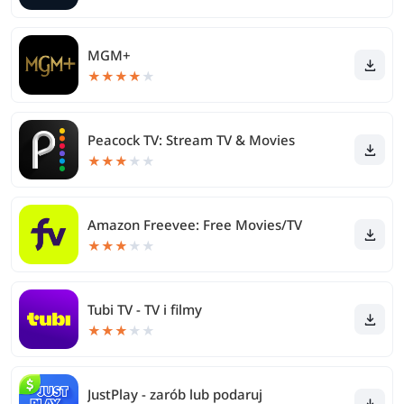
MGM+
★
★
★
★
★
Peacock TV: Stream TV & Movies
★
★
★
★
★
Amazon Freevee: Free Movies/TV
★
★
★
★
★
Tubi TV - TV i filmy
★
★
★
★
★
JustPlay - zarób lub podaruj