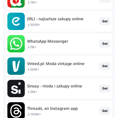
1M+
ERLI - najtańsze zakupy online
Get
500K+
WhatsApp Messenger
Get
5B+
Vinted.pl: Moda vintage online
Get
50M+
Sinsay - moda i zakupy online
Get
5M+
Threads, an Instagram app
Get
100M+