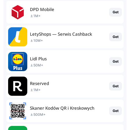
DPD Mobile
Get
1M+
LetyShops — Serwis Cashback
Get
10M+
Lidl Plus
Get
50M+
Reserved
Get
1M+
Skaner Kodów QR i Kreskowych
Get
500M+