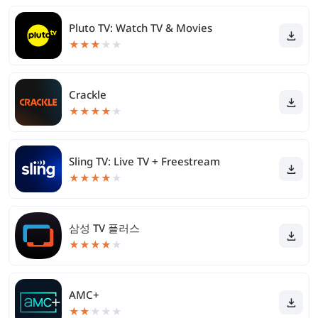
Pluto TV: Watch TV & Movies
★
★
★
★
★
Crackle
★
★
★
★
★
Sling TV: Live TV + Freestream
★
★
★
★
★
삼성 TV 플러스
★
★
★
★
★
AMC+
★
★
★
★
★