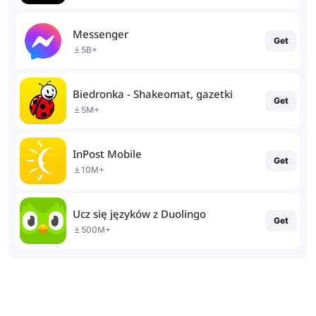
Messenger
Get
5B+
Biedronka - Shakeomat, gazetki
Get
5M+
InPost Mobile
Get
10M+
Ucz się języków z Duolingo
Get
500M+