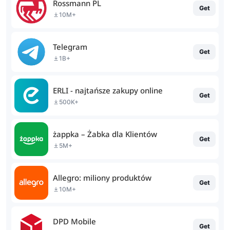
Rossmann PL
Get
10M+
Telegram
Get
1B+
ERLI - najtańsze zakupy online
Get
500K+
żappka – Żabka dla Klientów
Get
5M+
Allegro: miliony produktów
Get
10M+
DPD Mobile
Get