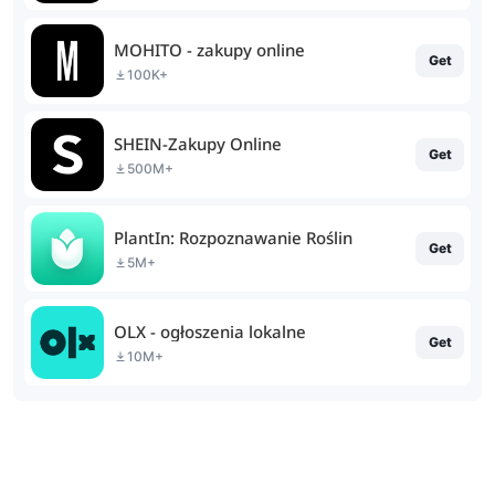
MOHITO - zakupy online
Get
100K+
SHEIN-Zakupy Online
Get
500M+
PlantIn: Rozpoznawanie Roślin
Get
5M+
OLX - ogłoszenia lokalne
Get
10M+