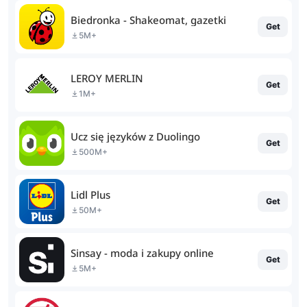
Biedronka - Shakeomat, gazetki
Get
5M+
LEROY MERLIN
Get
1M+
Ucz się języków z Duolingo
Get
500M+
Lidl Plus
Get
50M+
Sinsay - moda i zakupy online
Get
5M+