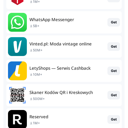
1M+
WhatsApp Messenger
Get
5B+
Vinted.pl: Moda vintage online
Get
50M+
LetyShops — Serwis Cashback
Get
10M+
Skaner Kodów QR i Kreskowych
Get
500M+
Reserved
Get
1M+