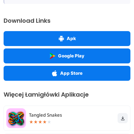
Download Links
Apk
Google Play
App Store
Więcej Łamigłówki Aplikacje
Tangled Snakes
★
★
★
★
★