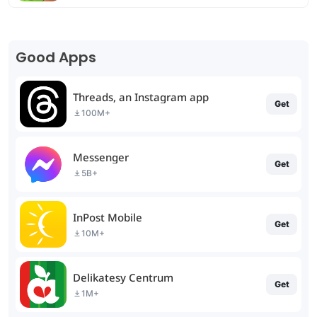
Good Apps
Threads, an Instagram app
Get
100M+
Messenger
Get
5B+
InPost Mobile
Get
10M+
Delikatesy Centrum
Get
1M+