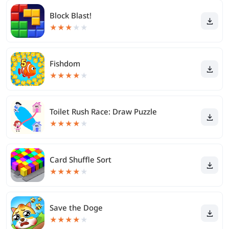
Block Blast!
★
★
★
★
★
Fishdom
★
★
★
★
★
Toilet Rush Race: Draw Puzzle
★
★
★
★
★
Card Shuffle Sort
★
★
★
★
★
Save the Doge
★
★
★
★
★