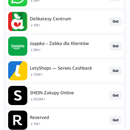
5B+
Delikatesy Centrum
Get
1M+
żappka – Żabka dla Klientów
Get
5M+
LetyShops — Serwis Cashback
Get
10M+
SHEIN-Zakupy Online
Get
500M+
Reserved
Get
1M+