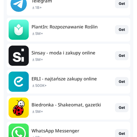
Telegram
Get
1B+
PlantIn: Rozpoznawanie Roślin
Get
5M+
Sinsay - moda i zakupy online
Get
5M+
ERLI - najtańsze zakupy online
Get
500K+
Biedronka - Shakeomat, gazetki
Get
5M+
WhatsApp Messenger
Get