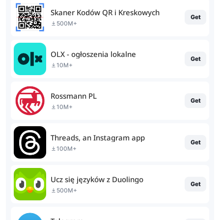
Skaner Kodów QR i Kreskowych
Get
500M+
OLX - ogłoszenia lokalne
Get
10M+
Rossmann PL
Get
10M+
Threads, an Instagram app
Get
100M+
Ucz się języków z Duolingo
Get
500M+