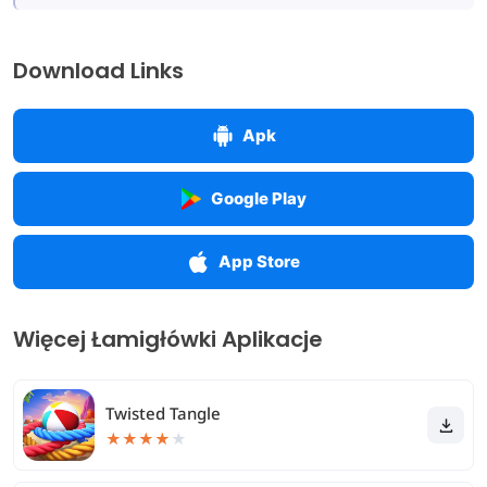
Download Links
Apk
Google Play
App Store
Więcej Łamigłówki Aplikacje
Twisted Tangle
★
★
★
★
★