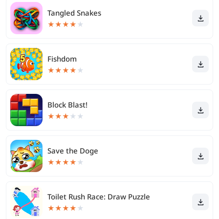
Tangled Snakes
★
★
★
★
★
Fishdom
★
★
★
★
★
Block Blast!
★
★
★
★
★
Save the Doge
★
★
★
★
★
Toilet Rush Race: Draw Puzzle
★
★
★
★
★